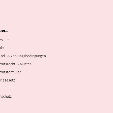
er...
essum
akt
and- & Zahlungsbedingungen
rrufsrecht & Muster-
rrufsformular
riegesetz
nschutz