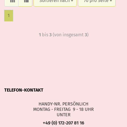
Sortieren nach
70 pro Seite
1
1
bis
3
(von insgesamt
3
)
TELEFON-KONTAKT
HANDY-NR. PERSÖNLICH
MONTAG - FREITAG 9 - 18 UHR
UNTER
+49 (0) 172-207 81 16