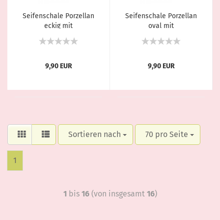
Seifenschale Porzellan
Seifenschale Porzellan
eckig mit
oval mit
Bambuseinsatz von
Bambuseinsatz von
Florex
Florex
9,90 EUR
9,90 EUR
Sortieren nach
70 pro Seite
1
1
bis
16
(von insgesamt
16
)