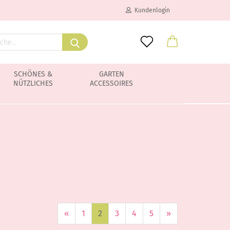
Kundenlogin
SCHÖNES &
GARTEN
NÜTZLICHES
ACCESSOIRES
Konto erstellen
Passwort vergessen?
«
1
2
3
4
5
»