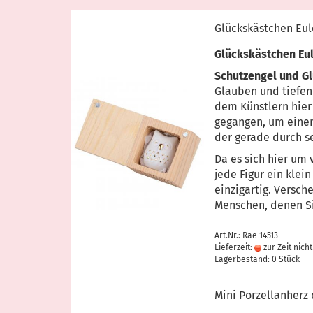
Glückskästchen Eul
Glückskästchen Eul
Schutzengel und G
Glauben und tiefen
dem Künstlern hier
gegangen, um einen
der gerade durch se
Da es sich hier um
jede Figur ein klei
einzigartig. Versch
Menschen, denen Si
Art.Nr.: Rae 14513
Lieferzeit:
zur Zeit nicht
Lagerbestand: 0 Stück
Mini Porzellanherz