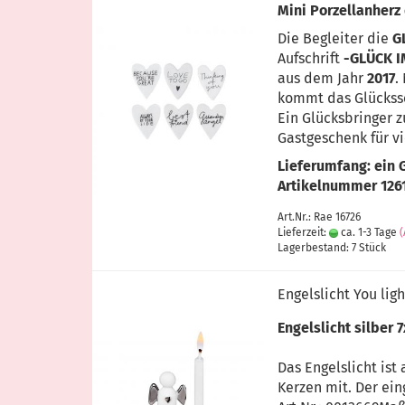
Mini Porzellanherz
Die Begleiter die
G
Aufschrift
-GLÜCK 
aus dem Jahr
2017
.
kommt das Glückssc
Ein Glücksbringer z
Gastgeschenk für v
Lieferumfang: ein 
Artikelnummer 126
Art.Nr.: Rae 16726
Lieferzeit:
ca. 1-3 Tage
Lagerbestand: 7 Stück
Engelslicht You lig
Engelslicht silber
Das Engelslicht ist
Kerzen mit. Der eing