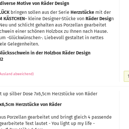
 diverse Motive von Räder Design
LÜCK
bringen sollen
aus der Serie
Herzstücke
mit der
IM KÄSTCHEN-
kleine Designer-Stücke von
Räder Desig
n
 Neu und schlicht gehalten aus Porzellan gearbeitet
hwein einer schönen Holzbox zu Ihnen nach Hause.
um -Glückwünschen-. Liebevoll gestaltet in nettes
iele Gelegenheiten.
Glücksschwein in der Holzbox Räder Design
12
(Ausland abweichend)
ht up silber Dose 7x6,5cm Herzstücke von Räder
 7x6,5cm Herzstücke von Räder
 aus Porzellan gearbeitet und bringt gleich 4 passende
earbeitete Text lautet - You light up my life -