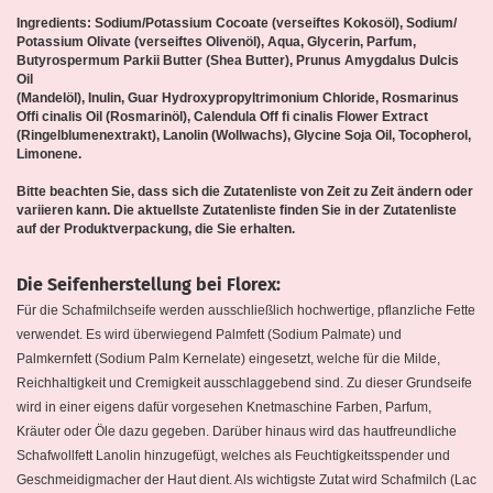
Ingredients: Sodium/Potassium Cocoate (verseiftes Kokosöl), Sodium/
Potassium Olivate (verseiftes Olivenöl), Aqua, Glycerin, Parfum,
Butyrospermum Parkii Butter (Shea Butter), Prunus Amygdalus Dulcis
Oil
(Mandelöl), Inulin, Guar Hydroxypropyltrimonium Chloride, Rosmarinus
Offi cinalis Oil (Rosmarinöl), Calendula Off fi cinalis Flower Extract
(Ringelblumenextrakt), Lanolin (Wollwachs), Glycine Soja Oil, Tocopherol,
Limonene.
Bitte beachten Sie, dass sich die Zutatenliste von Zeit zu Zeit ändern oder
variieren kann. Die aktuellste Zutatenliste finden Sie in der Zutatenliste
auf der Produktverpackung, die Sie erhalten.
Die Seifenherstellung bei Florex:
Für die Schafmilchseife werden ausschließlich hochwertige, pflanzliche Fette
verwendet. Es wird überwiegend Palmfett (Sodium Palmate) und
Palmkernfett (Sodium Palm Kernelate) eingesetzt, welche für die Milde,
Reichhaltigkeit und Cremigkeit ausschlaggebend sind. Zu dieser Grundseife
wird in einer eigens dafür vorgesehen Knetmaschine Farben, Parfum,
Kräuter oder Öle dazu gegeben. Darüber hinaus wird das hautfreundliche
Schafwollfett Lanolin hinzugefügt, welches als Feuchtigkeitsspender und
Geschmeidigmacher der Haut dient. Als wichtigste Zutat wird Schafmilch (Lac